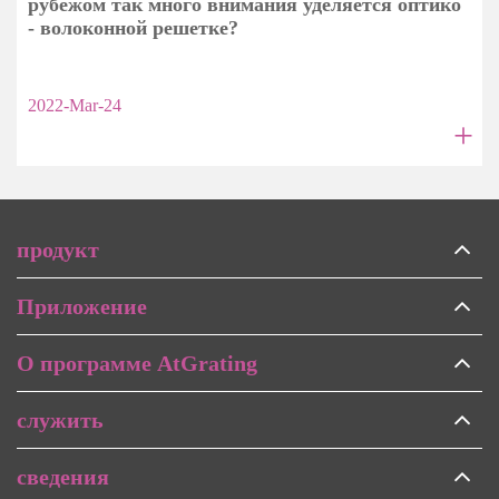
рубежом так много внимания уделяется оптико
- волоконной решетке?
2022-Mar-24
+
продукт
Приложение
О программе AtGrating
служить
сведения